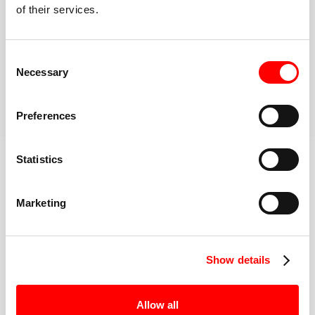
of their services.
disponibili.
Comunità inclusiva e ad alta energia
Una volta arrivato alla Red Room, hai il supporto di
Consent
un'intera comunità per mantenerti motivato
Necessary
Selection
PRENOTA LA TUA PRIMA LEZIONE
Preferences
Scopri di più sull'allenamento
Statistics
Marketing
IL MIGLIORE DELLA CATEGORIA
ISTRUTTORI DI FITNESS
Show details
Allow all