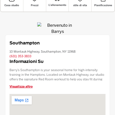
L'allenamento
stile di vita
Prezzi
Pianificazione
Casa studio
Southampton
10 Montauk Highway, Southampton, NY 11968
(631) 353-3833
Informazioni Su
Barry’s Southampton is your seasonal home for high-intensity
training in the Hamptons. Located on Montauk Highway, our studio
offers the signature Red Room workout to help you stay fit during
your summer getaway. Combining expert instruction with a vibrant
Visualizza altro
community atmosphere, we cater to the Southampton, Water Mill,
and Sag Harbor areas. Experience the perfect blend of cardio and
strength training.