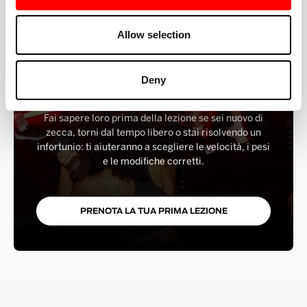
Allow selection
UNISCITI AL TRAMBUSTO
Sei nuovo da Barry's? Sei in buone mani. I nostri
Deny
istruttori seguono ogni intervallo, offrono opzioni per
ogni livello e ti aiutano a sentirti subito sicuro di te.
Fai sapere loro prima della lezione se sei nuovo di
zecca, torni dal tempo libero o stai risolvendo un
infortunio: ti aiuteranno a scegliere le velocità, i pesi
e le modifiche corretti.
PRENOTA LA TUA PRIMA LEZIONE