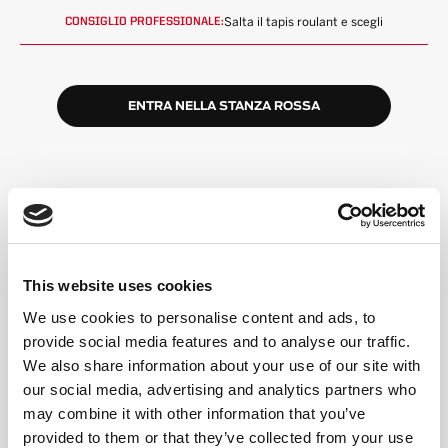
Salta il tapis roulant e scegli
CONSIGLIO PROFESSIONALE:
ENTRA NELLA STANZA ROSSA
ALTA ENERGIA,
COMUNITÀ INCLUSIVA
This website uses cookies
Un formato semplice
We use cookies to personalise content and ads, to
Potrai ruotare tra tapis roulant e pavimento (o
provide social media features and to analyse our traffic.
scegliere Double Floor). L'allenatore guida ogni
We also share information about your use of our site with
intervallo.
our social media, advertising and analytics partners who
Segui il tuo ritmo
may combine it with other information that you’ve
Cammina, fai jogging o corri. Solleva più leggero o
provided to them or that they’ve collected from your use
più pesante. Le opzioni e le modifiche sono sempre