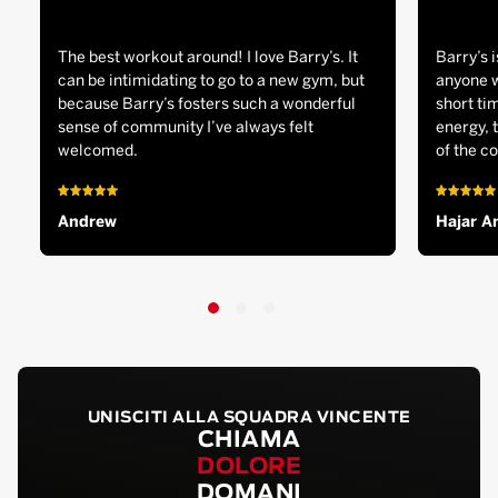
The best workout around! I love Barry’s. It
Barry’s i
can be intimidating to go to a new gym, but
anyone w
because Barry’s fosters such a wonderful
short tim
sense of community I’ve always felt
energy, 
welcomed.
of the c
Andrew
Hajar A
UNISCITI ALLA SQUADRA VINCENTE
CHIAMA
DOLORE
DOMANI