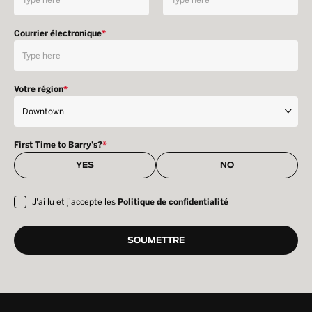
Courrier électronique
*
Votre région
*
First Time to Barry's?
*
YES
NO
J'ai lu et j'accepte les
Politique de confidentialité