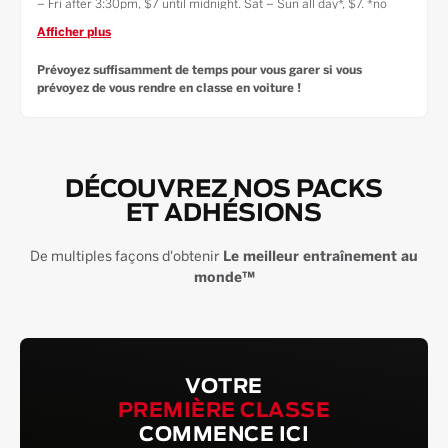
– Fri after 3:30pm, $7 until midnight. Sat – Sun all day*, $7. *no
overnight parking.
Afficher plus
*no overnight parking
Public Transport — Downtown Crossing: 1 min (128 ft)
Prévoyez suffisamment de temps pour vous garer si vous
prévoyez de vous rendre en classe en voiture !
South Station: 6 min (0.3 mile)
Boylston: 7 mins (0.3 miles)
State Street: 9 min (0.4 mile)
DÉCOUVREZ NOS PACKS
ET ADHÉSIONS
De multiples façons d'obtenir
Le meilleur entraînement au
monde™
VOTRE
PREMIÈRE CLASSE
COMMENCE ICI