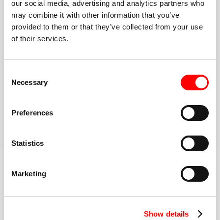
our social media, advertising and analytics partners who
intervalle.
may combine it with other information that you’ve
Allez-y à votre rythme
provided to them or that they’ve collected from your use
Marchez, faites du jogging ou courez. Soulevez des
of their services.
objets plus légers ou plus lourds. Les options et les
modifications sont toujours disponibles.
Consent
Communauté inclusive à haute énergie
Necessary
Une fois dans la salle rouge, vous pouvez compter
Selection
sur le soutien de toute une communauté pour rester
motivé
Preferences
RÉSERVEZ VOTRE PREMIER COURS
Statistics
En savoir plus sur l'entraînement
Marketing
MEILLEUR DE SA CATÉGORIE
Show details