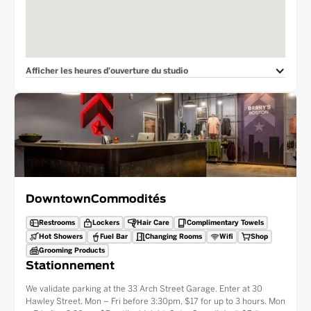
Afficher les heures d'ouverture du studio
Downtown
Commodités
Restrooms
Lockers
Hair Care
Complimentary Towels
Hot Showers
Fuel Bar
Changing Rooms
Wifi
Shop
Grooming Products
Stationnement
We validate parking at the 33 Arch Street Garage. Enter at 30
Hawley Street. Mon – Fri before 3:30pm, $17 for up to 3 hours. Mon