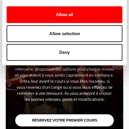
MONITEURS DE FITNESS
Allow all
Allow selection
JOIGNEZ-VOUS À LA COHUE
Deny
Vous êtes nouveau chez Barry ? Tu es entre de
bonnes mains. Nos instructeurs indiquent chaque
intervalle, proposent des options pour chaque niveau
et vous aident à vous sentir rapidement en confiance.
Dites-leur avant le cours si vous êtes nouveau, si
vous revenez d'un congé ou si vous vous efforcez de
remédier à une blessure. Ils vous aideront à choisir
les bonnes vitesses, poids et modifications.
RÉSERVEZ VOTRE PREMIER COURS