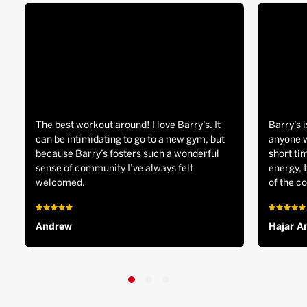
The best workout around! I love Barry’s. It
Barry’s i
can be intimidating to go to a new gym, but
anyone w
because Barry’s fosters such a wonderful
short tim
sense of community I’ve always felt
energy, 
welcomed.
of the c
Andrew
Hajar A