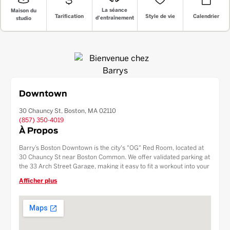
La séance
Maison du
Style de vie
Tarification
Calendrier
d'entraînement
studio
Downtown
30 Chauncy St, Boston, MA 02110
(857) 350-4019
À Propos
Barry’s Boston Downtown is the city's "OG" Red Room, located at
30 Chauncy St near Boston Common. We offer validated parking at
the 33 Arch Street Garage, making it easy to fit a workout into your
commute. Our studio features the signature HIIT experience, a
Afficher plus
protein-packed Fuel Bar, and luxury amenities. Just steps from the
Downtown Crossing station, we serve the financial district and the
heart of Boston with high-intensity results.