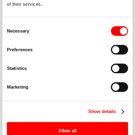
of their services.
disponibili.
Comunità inclusiva e ad alta energia
Una volta arrivato alla Red Room, hai il supporto di
Consent
un'intera comunità per mantenerti motivato
Necessary
Selection
PRENOTA LA TUA PRIMA LEZIONE
Preferences
Scopri di più sull'allenamento
Statistics
Marketing
IL MIGLIORE DELLA CATEGORIA
ISTRUTTORI DI FITNESS
Show details
Allow all