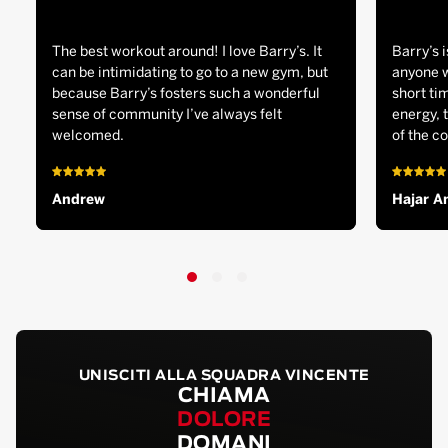
The best workout around! I love Barry’s. It
Barry’s i
can be intimidating to go to a new gym, but
anyone w
because Barry’s fosters such a wonderful
short tim
sense of community I’ve always felt
energy, 
welcomed.
of the c
Andrew
Hajar A
UNISCITI ALLA SQUADRA VINCENTE
CHIAMA
DOLORE
DOMANI