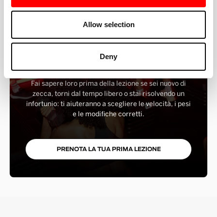
Allow selection
UNISCITI AL TRAMBUSTO
Sei nuovo da Barry's? Sei in buone mani. I nostri
Deny
istruttori seguono ogni intervallo, offrono opzioni per
ogni livello e ti aiutano a sentirti subito sicuro di te.
Fai sapere loro prima della lezione se sei nuovo di
zecca, torni dal tempo libero o stai risolvendo un
infortunio: ti aiuteranno a scegliere le velocità, i pesi
e le modifiche corretti.
PRENOTA LA TUA PRIMA LEZIONE