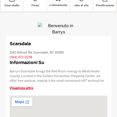
L'allenamento
stile di vita
Prezzi
Pianificazione
Casa studio
Scarsdale
1142 Wilmot Rd, Scarsdale, NY 10583
(914) 472-2038
Informazioni Su
Barry’s Scarsdale brings the Red Room energy to Westchester
County. Located in the Golden Horseshoe Shopping Center, we
offer free parking, making it the most convenient HIIT workout for
residents of Scarsdale, Wykagyl, and New Rochelle. Our studio
Visualizza altro
features signature treadmill and strength intervals, luxury private
showers, and a protein-packed Fuel Bar. Experience the high-
octane intensity of an NYC workout right here in the suburbs of
Scarsdale.