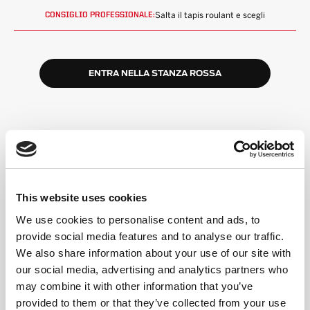
Salta il tapis roulant e scegli
CONSIGLIO PROFESSIONALE:
ENTRA NELLA STANZA ROSSA
ALTA ENERGIA,
COMUNITÀ INCLUSIVA
This website uses cookies
Un formato semplice
We use cookies to personalise content and ads, to
Potrai ruotare tra tapis roulant e pavimento (o
provide social media features and to analyse our traffic.
scegliere Double Floor). L'allenatore guida ogni
We also share information about your use of our site with
intervallo.
our social media, advertising and analytics partners who
Segui il tuo ritmo
may combine it with other information that you’ve
Cammina, fai jogging o corri. Solleva più leggero o
provided to them or that they’ve collected from your use
più pesante. Le opzioni e le modifiche sono sempre