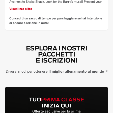
Ave next to Shake Shack. Look for the Barry’s mural! Present your
ticket at the front desk to receive parking validation. Metered street
Visualizza altro
parking is also available on 3rd Ave and the surrounding streets.
Concediti un sacco di tempo per parcheggiare se hai intenzione
di andare a lezione in auto!
ESPLORA I NOSTRI
PACCHETTI
E ISCRIZIONI
Diversi modi per ottenere
Il miglior allenamento al mondo™
TUO
PRIMA CLASSE
INIZIA QUI
Offerte esclusive per la prima