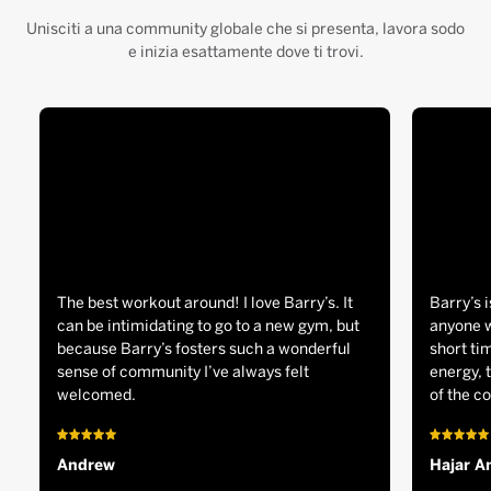
Unisciti a una community globale che si presenta, lavora sodo
e inizia esattamente dove ti trovi.
The best workout around! I love Barry’s. It
Barry’s i
can be intimidating to go to a new gym, but
anyone w
because Barry’s fosters such a wonderful
short tim
sense of community I’ve always felt
energy, 
welcomed.
of the c
Andrew
Hajar A