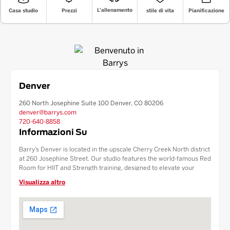
L'allenamento
stile di vita
Prezzi
Pianificazione
Casa studio
Denver
260 North Josephine Suite 100 Denver, CO 80206
denver@barrys.com
720-640-8858
Informazioni Su
Barry’s Denver is located in the upscale Cherry Creek North district
at 260 Josephine Street. Our studio features the world-famous Red
Room for HIIT and Strength training, designed to elevate your
fitness at altitude. We offer 90-minute validated parking in the 260
Visualizza altro
Josephine garage, making your visit easy and convenient. With a
custom Fuel Bar, luxury amenities, and top-tier instructors, Barry’s
is the premier boutique fitness destination in Denver.