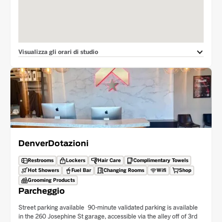
Visualizza gli orari di studio
Denver
Dotazioni
Restrooms
Lockers
Hair Care
Complimentary Towels
Hot Showers
Fuel Bar
Changing Rooms
Wifi
Shop
Grooming Products
Parcheggio
Street parking available 90-minute validated parking is available
in the 260 Josephine St garage, accessible via the alley off of 3rd