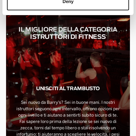
Deny
IL MIGLIORE DELLA CATEGORIA
ISTRUTTORI DI FITNESS
UNISCITI AL TRAMBUSTO
Sei nuovo da Barry's? Sei in buone mani. I nostri
istruttori seguono ogni intervallo, offrono opzioni per
ogni livello e ti aiutano a sentirti subito sicuro di te.
Fai sapere loro prima della lezione se sei nuovo di
zecca, torni dal tempo libero o stai risolvendo un
infortunio: ti aiuteranno a scegliere le velocità, i pesi