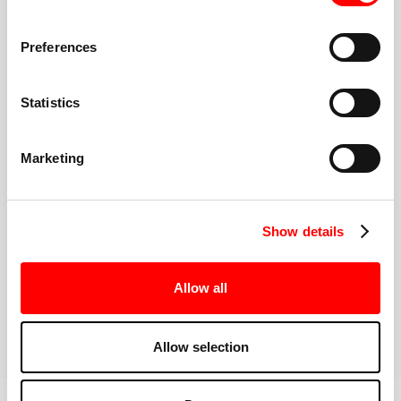
COMUNITÀ INCLUSIVA
Preferences
Un formato semplice
Potrai ruotare tra tapis roulant e pavimento (o
Statistics
scegliere Double Floor). L'allenatore guida ogni
intervallo.
Marketing
Segui il tuo ritmo
Cammina, fai jogging o corri. Solleva più leggero o
più pesante. Le opzioni e le modifiche sono sempre
disponibili.
Show details
Comunità inclusiva e ad alta energia
Una volta arrivato alla Red Room, hai il supporto di
Allow all
un'intera comunità per mantenerti motivato
PRENOTA LA TUA PRIMA LEZIONE
Allow selection
Scopri di più sull'allenamento