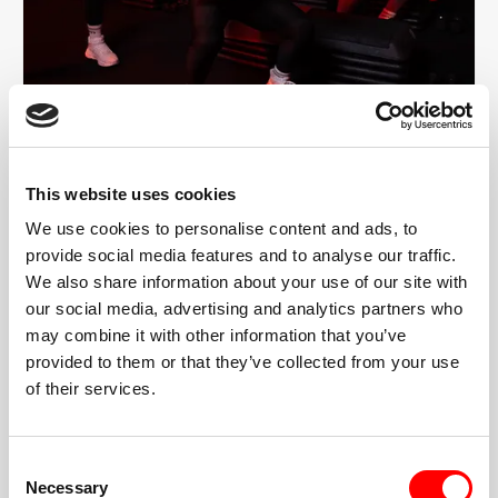
LIFT
WEIGHT LIFTING
LIFT is a strength-based workout designed to increase
muscle, visible definition, and strength. Unlike double floor,
This website uses cookies
a LIFT class will guide you through unique time-based sets,
We use cookies to personalise content and ads, to
reps, and recoveries. You'll achieve new levels of fatigue
provide social media features and to analyse our traffic.
and feel a burn unlike anything else.
We also share information about your use of our site with
our social media, advertising and analytics partners who
may combine it with other information that you’ve
provided to them or that they’ve collected from your use
ENTRA NELLA STANZA ROSSA
of their services.
Consent
Necessary
Selection
ALTA ENERGIA,