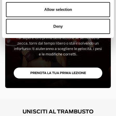
Allow selection
UNISCITI AL TRAMBUSTO
Sei nuovo da Barry's? Sei in buone mani. I nostri
Deny
istruttori seguono ogni intervallo, offrono opzioni per
ogni livello e ti aiutano a sentirti subito sicuro di te.
Fai sapere loro prima della lezione se sei nuovo di
zecca, torni dal tempo libero o stai risolvendo un
infortunio: ti aiuteranno a scegliere le velocità, i pesi
e le modifiche corretti.
PRENOTA LA TUA PRIMA LEZIONE
UNISCITI AL TRAMBUSTO