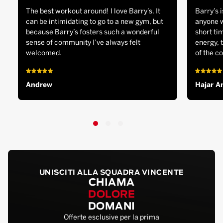
The best workout around! I love Barry’s. It
Barry’s i
can be intimidating to go to a new gym, but
anyone w
because Barry’s fosters such a wonderful
short tim
sense of community I’ve always felt
energy, 
welcomed.
of the c
Andrew
Hajar A
UNISCITI ALLA SQUADRA VINCENTE
CHIAMA
DOLORE
DOMANI
Offerte esclusive per la prima