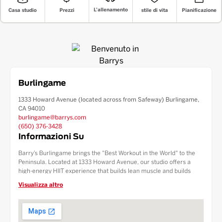
L'allenamento
stile di vita
Prezzi
Pianificazione
Casa studio
Burlingame
1333 Howard Avenue (located across from Safeway) Burlingame,
CA 94010
burlingame@barrys.com
(650) 376-3428
Informazioni Su
Barry’s Burlingame brings the "Best Workout in the World" to the
Peninsula. Located at 1333 Howard Avenue, our studio offers a
high-energy HIIT experience that builds lean muscle and builds
endurance. We provide the ultimate convenience with dedicated
Visualizza altro
parking both in front of and behind the studio. Serving the
Burlingame, Hillsborough, and San Mateo communities, our facility
features a full Fuel Bar, luxury locker rooms, and premium retail
gear.