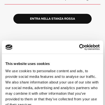
ENTRA NELLA STANZA ROSSA
ALTA ENERGIA,
COMUNITÀ INCLUSIVA
This website uses cookies
Un formato semplice
Potrai ruotare tra tapis roulant e pavimento (o
We use cookies to personalise content and ads, to
scegliere Double Floor). L'allenatore guida ogni
provide social media features and to analyse our traffic.
intervallo.
We also share information about your use of our site with
our social media, advertising and analytics partners who
Segui il tuo ritmo
may combine it with other information that you’ve
Cammina, fai jogging o corri. Solleva più leggero o
più pesante. Le opzioni e le modifiche sono sempre
provided to them or that they’ve collected from your use
disponibili.
of their services.