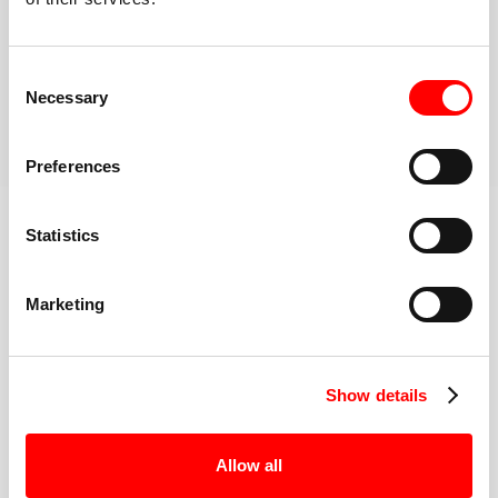
Comunità inclusiva e ad alta energia
Una volta arrivato alla Red Room, hai il supporto di
Consent
un'intera comunità per mantenerti motivato
Necessary
Selection
PRENOTA LA TUA PRIMA LEZIONE
Preferences
Scopri di più sull'allenamento
Statistics
Marketing
IL MIGLIORE DELLA CATEGORIA
ISTRUTTORI DI FITNESS
Show details
Allow all