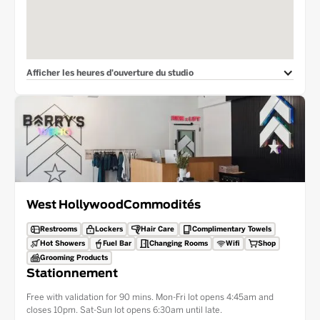
Afficher les heures d'ouverture du studio
West Hollywood
Commodités
Restrooms
Lockers
Hair Care
Complimentary Towels
Hot Showers
Fuel Bar
Changing Rooms
Wifi
Shop
Grooming Products
Stationnement
Free with validation for 90 mins. Mon-Fri lot opens 4:45am and
closes 10pm. Sat-Sun lot opens 6:30am until late.