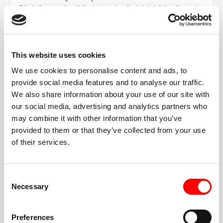
Clip in for coached bike intervals—fast, joint-friendly, and
easy to scale. Your coach will call out options so you can
ride at your pace and still get the full Barry’s burn.
This website uses cookies
We use cookies to personalise content and ads, to
ENTREZ DANS LA CHAMBRE ROUGE
provide social media features and to analyse our traffic.
We also share information about your use of our site with
our social media, advertising and analytics partners who
may combine it with other information that you’ve
provided to them or that they’ve collected from your use
HAUTE ÉNERGIE,
of their services.
COMMUNAUTÉ INCLUSIVE
Consent
Un format simple
Necessary
Selection
Vous alternerez entre le tapis roulant et le sol (ou
choisirez Double Floor). Le coach guide chaque
intervalle.
Preferences