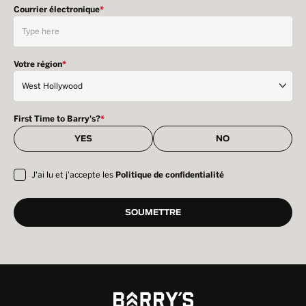
Courrier électronique
*
Votre région
*
First Time to Barry's?
*
YES
NO
J'ai lu et j'accepte les
Politique de confidentialité