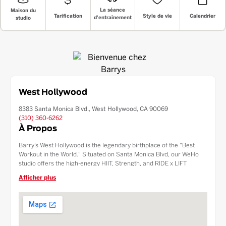
La séance
Maison du
Style de vie
Tarification
Calendrier
d'entraînement
studio
West Hollywood
8383 Santa Monica Blvd., West Hollywood, CA 90069
(310) 360-6262
À Propos
Barry’s West Hollywood is the legendary birthplace of the "Best
Workout in the World." Situated on Santa Monica Blvd, our WeHo
studio offers the high-energy HIIT, Strength, and RIDE x LIFT
classes that defined boutique fitness. Known for its celebrity
Afficher plus
clientele and elite instructors, our West Hollywood location features
full-service amenities and a high-octane atmosphere. Experience
the original Red Room in the heart of West Hollywood, just minutes
from the Sunset Strip and Beverly Hills.