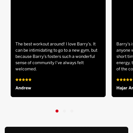
The best workout around! I love Barry’s. It
Barry’s i
can be intimidating to go to a new gym, but
anyone w
because Barry’s fosters such a wonderful
short tim
sense of community I’ve always felt
energy, 
welcomed.
of the c
Andrew
Hajar A