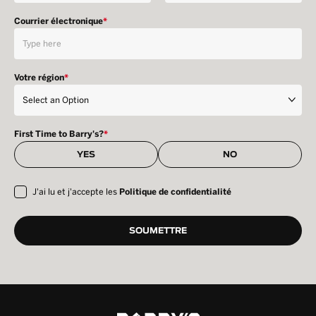
Courrier électronique
*
Votre région
*
First Time to Barry's?
*
YES
NO
J'ai lu et j'accepte les
Politique de confidentialité