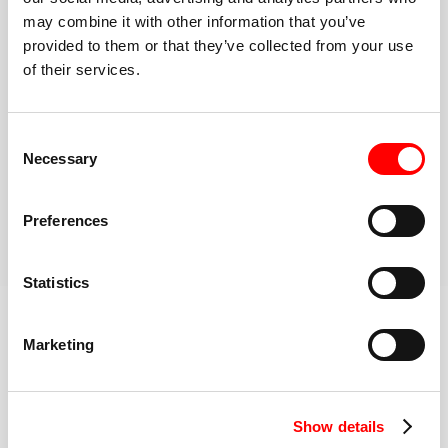
may combine it with other information that you’ve
Allez-y à votre rythme
provided to them or that they’ve collected from your use
Marchez, faites du jogging ou courez. Soulevez des
of their services.
objets plus légers ou plus lourds. Les options et les
modifications sont toujours disponibles.
Communauté inclusive à haute énergie
Consent
Une fois dans la salle rouge, vous pouvez compter
Necessary
Selection
sur le soutien de toute une communauté pour rester
motivé
Preferences
RÉSERVEZ VOTRE PREMIER COURS
En savoir plus sur l'entraînement
Statistics
Marketing
MEILLEUR DE SA CATÉGORIE
Show details
MONITEURS DE FITNESS