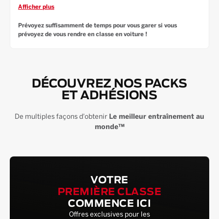
across from the Alamitos Bay Marina & across from Pura Vida
Afficher plus
Miami.
Prévoyez suffisamment de temps pour vous garer si vous
prévoyez de vous rendre en classe en voiture !
DÉCOUVREZ NOS PACKS
ET ADHÉSIONS
De multiples façons d'obtenir
Le meilleur entraînement au
monde™
VOTRE
PREMIÈRE CLASSE
COMMENCE ICI
Offres exclusives pour les