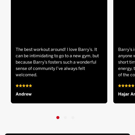
The best workout around! I love Barry’s. It
Barry’s i
can be intimidating to go to a new gym, but
anyone w
because Barry’s fosters such a wonderful
short tim
sense of community I’ve always felt
energy, 
welcomed.
of the c
Andrew
Hajar A