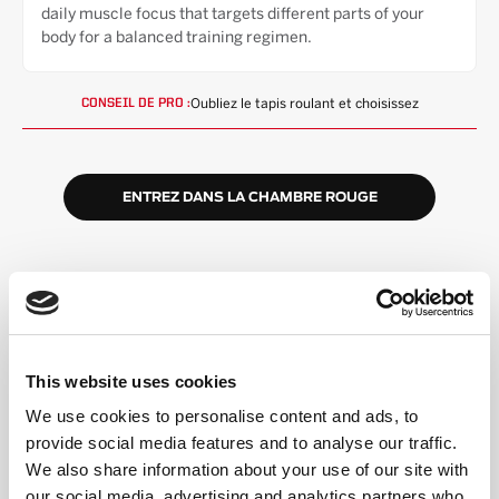
daily muscle focus that targets different parts of your
body for a balanced training regimen.
Oubliez le tapis roulant et choisissez
CONSEIL DE PRO :
ENTREZ DANS LA CHAMBRE ROUGE
HAUTE ÉNERGIE,
COMMUNAUTÉ INCLUSIVE
This website uses cookies
We use cookies to personalise content and ads, to
Un format simple
Vous alternerez entre le tapis roulant et le sol (ou
provide social media features and to analyse our traffic.
choisirez Double Floor). Le coach guide chaque
We also share information about your use of our site with
intervalle.
our social media, advertising and analytics partners who