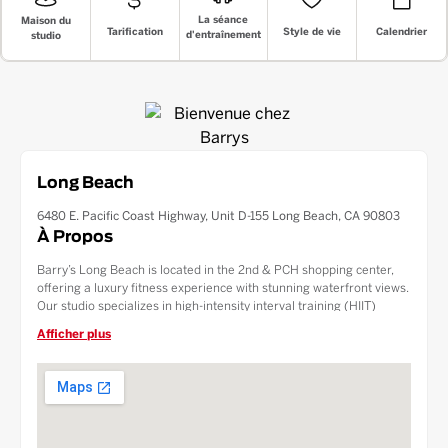
La séance
Maison du
Style de vie
Tarification
Calendrier
d'entraînement
studio
Long Beach
6480 E. Pacific Coast Highway, Unit D-155 Long Beach, CA 90803
À Propos
Barry’s Long Beach is located in the 2nd & PCH shopping center,
offering a luxury fitness experience with stunning waterfront views.
Our studio specializes in high-intensity interval training (HIIT)
designed to build lean muscle and boost cardiovascular
Afficher plus
performance. Enjoy free 90 minute parking in the 2nd & PCH
structure and recharge at our Fuel Bar after your Red Room
session. Serving Long Beach, Belmont Shore, and Seal Beach, we
are the area's premier boutique fitness destination.