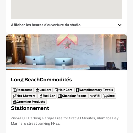
Afficher les heures d'ouverture du studio
Long Beach
Commodités
Restrooms
Lockers
Hair Care
Complimentary Towels
Hot Showers
Fuel Bar
Changing Rooms
Wifi
Shop
Grooming Products
Stationnement
2nd&PCH Parking Garage Free for first 90 Minutes, Alamitos Bay
Marina & street parking FREE.
Located on the Marina Dr. side of the 2nd&PCH shopping center,