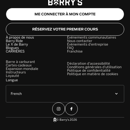
ME CONNECTER À MON COMPTE
RÉSERVEZ VOTRE PREMIER COURS
À propos de nous
Événements communautaires
Barry Ride
Nous contacter
Le X de Barry
Évènements d'entreprise
Blogues
FAQ
CARRIÈRES
Franchise
Barre à carburant
Déclaration d'accessibilité
Cartes-cadeaux
Conditions générales d'utilisation
Expansion mondiale
Politique de confidentialité
Instructeurs
Politique en matière de cookies
Loyauté
Langue
French
© Barry's 2026