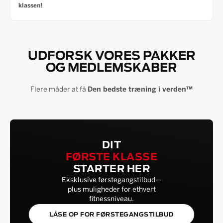
klassen!
UDFORSK VORES PAKKER
OG MEDLEMSKABER
Flere måder at få
Den bedste træning i verden™
DIT
FØRSTE KLASSE
STARTER HER
Eksklusive førstegangstilbud—
plus muligheder for ethvert
fitnessniveau.
LÅSE OP FOR FØRSTEGANGSTILBUD