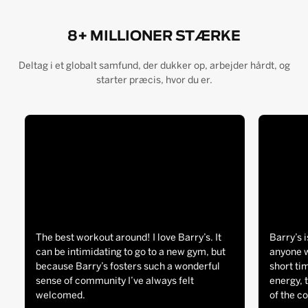
8+ MILLIONER STÆRKE
Deltag i et globalt samfund, der dukker op, arbejder hårdt, og
starter præcis, hvor du er.
The best workout around! I love Barry’s. It
Barry’s i
can be intimidating to go to a new gym, but
anyone w
because Barry’s fosters such a wonderful
short tim
sense of community I’ve always felt
energy, 
welcomed.
of the c