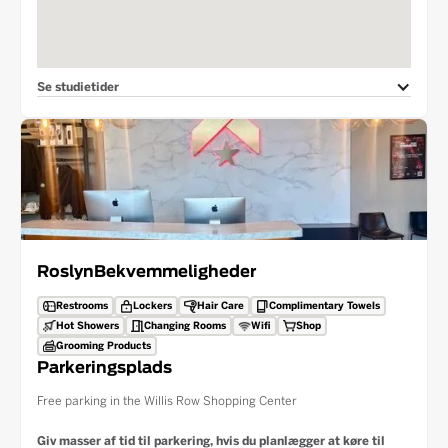
Se studietider
Roslyn
Bekvemmeligheder
Restrooms
Lockers
Hair Care
Complimentary Towels
Hot Showers
Changing Rooms
Wifi
Shop
Grooming Products
Parkeringsplads
Free parking in the Willis Row Shopping Center
Giv masser af tid til parkering, hvis du planlægger at køre til