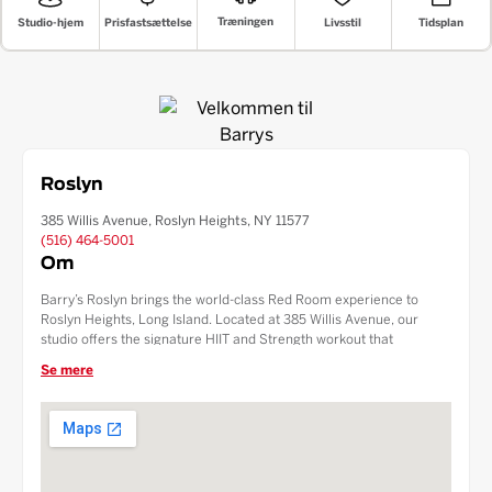
Træningen
Livsstil
Prisfastsættelse
Tidsplan
Studio-hjem
Roslyn
385 Willis Avenue, Roslyn Heights, NY 11577
(516) 464-5001
Om
Barry’s Roslyn brings the world-class Red Room experience to
Roslyn Heights, Long Island. Located at 385 Willis Avenue, our
studio offers the signature HIIT and Strength workout that
transforms bodies and minds. With luxury amenities including high-
Se mere
pressure showers and premium grooming products, we are the
premier fitness destination for the North Shore community.
Experience the intensity and community that makes Barry’s the
"Best Workout in the World."