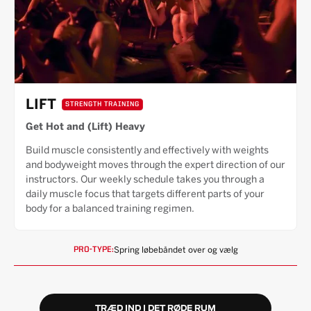
LIFT
STRENGTH TRAINING
Get Hot and (Lift) Heavy
Build muscle consistently and effectively with weights
and bodyweight moves through the expert direction of our
instructors. Our weekly schedule takes you through a
daily muscle focus that targets different parts of your
body for a balanced training regimen.
Spring løbebåndet over og vælg
PRO-TYPE:
TRÆD IND I DET RØDE RUM