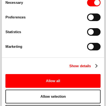
BESTIL DIN FØRSTE KLASSE
Necessary
Selection
Lær mere om træningen
Preferences
Statistics
BEDSTE I KLASSEN
FITNESS INSTRUKTØRER
Marketing
Show details
Allow all
DELTAG I TRAVLHEDEN
Ny lytter af Barry's? Du er i gode hænder. Vores
Allow selection
instruktører angiver hvert interval, tilbyder
muligheder for hvert niveau, og hjælper dig med at