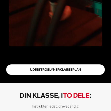
UDSIGT
ROSLYN
ER
KLASSEPLAN
DIN KLASSE, I
TO DELE
:
Instruktør ledet, drevet af dig.