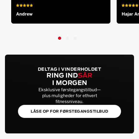
Andrew
Hajar A
DELTAG I VINDERHOLDET
RING IND
SÅR
I MORGEN
Eksklusive førstegangstilbud—
plus muligheder for ethvert
fitnessniveau.
LÅSE OP FOR FØRSTEGANGSTILBUD