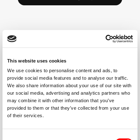
HØJ ENERGI,
INKLUDERENDE FÆLLESSKAB
This website uses cookies
Et simpelt format
Du roterer mellem løbebånd og gulv (eller vælg
We use cookies to personalise content and ads, to
Double Floor). Træneren styrer hvert interval.
provide social media features and to analyse our traffic.
We also share information about your use of our site with
Gå i dit tempo
Gå, jogge eller løb. Løft lettere eller tungere.
our social media, advertising and analytics partners who
Valgmuligheder og ændringer er altid tilgængelige.
may combine it with other information that you’ve
provided to them or that they’ve collected from your use
Højenergi, inkluderende fællesskab
of their services.
Når du kommer til det røde rum, har du støtte fra et
helt samfund til at holde dig motiveret
Consent