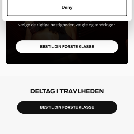
føle dig selvsikker hurtigt. Fortæl dem inden klassen,
Deny
hvis du er helt ny, kommer tilbage fra fri eller
arbejder omkring en skade - de hjælper dig med at
vælge de rigtige hastigheder, vægte og ændringer.
BESTIL DIN FØRSTE KLASSE
DELTAG I TRAVLHEDEN
BESTIL DIN FØRSTE KLASSE