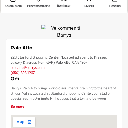
Træningen
Livsstil
Prisfastsættelse
Tidsplan
Studio-hjem
Palo Alto
228 Stanford Shopping Center (located adjacent to Pressed
Juicery & across from GAP) Palo Alto, CA 94304
paloalto@barrys.com
(650) 323-1267
Om
Barry’s Palo Alto brings world-class interval training to the heart of
Silicon Valley. Located at Stanford Shopping Center, our studio
specializes in 50-minute HIIT classes that alternate between
treadmill sprints and heavy floor work. We offer ample free parking
Se mere
within the shopping center, making it the most convenient boutique
fitness option for residents of Palo Alto, Menlo Park, and Atherton.
Experience the Red Room energy, then refuel at our signature Fuel
Bar.