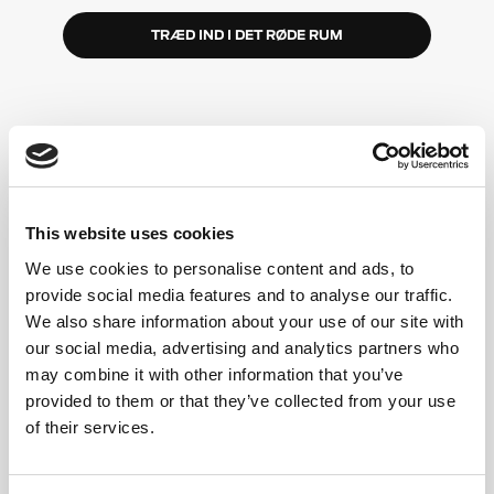
TRÆD IND I DET RØDE RUM
HØJ ENERGI,
INKLUDERENDE FÆLLESSKAB
This website uses cookies
Et simpelt format
We use cookies to personalise content and ads, to
Du roterer mellem løbebånd og gulv (eller vælg
provide social media features and to analyse our traffic.
Double Floor). Træneren styrer hvert interval.
We also share information about your use of our site with
Gå i dit tempo
our social media, advertising and analytics partners who
Gå, jogge eller løb. Løft lettere eller tungere.
may combine it with other information that you’ve
Valgmuligheder og ændringer er altid tilgængelige.
provided to them or that they’ve collected from your use
of their services.
Højenergi, inkluderende fællesskab
Når du kommer til det røde rum, har du støtte fra et
helt samfund til at holde dig motiveret