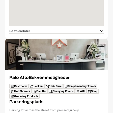
Se studietider
Palo Alto
Bekvemmeligheder
Restrooms
Lockers
Hair Care
Complimentary Towels
Hot Showers
Fuel Bar
Changing Rooms
Wifi
Shop
Grooming Products
Parkeringsplads
Parking lot across the street from pressed juicery.