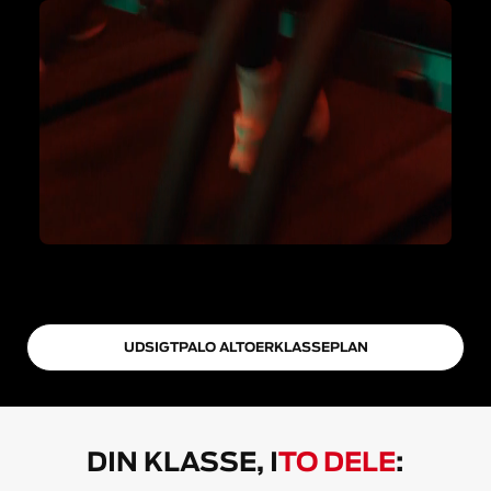
UDSIGT
PALO ALTO
ER
KLASSEPLAN
DIN KLASSE, I
TO DELE
: