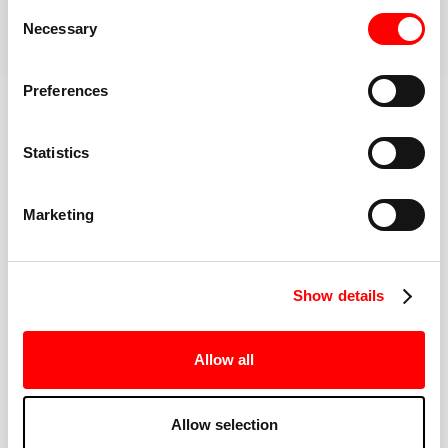
Consent
Necessary
Selection
BESTIL DIN FØRSTE KLASSE
Lær mere om træningen
Preferences
Statistics
BEDSTE I KLASSEN
Marketing
FITNESS INSTRUKTØRER
Show details
Allow all
DELTAG I TRAVLHEDEN
Allow selection
Ny lytter af Barry's? Du er i gode hænder. Vores