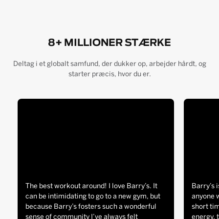
8+ MILLIONER STÆRKE
Deltag i et globalt samfund, der dukker op, arbejder hårdt, og
starter præcis, hvor du er.
The best workout around! I love Barry’s. It
Barry’s i
can be intimidating to go to a new gym, but
anyone w
because Barry’s fosters such a wonderful
short tim
sense of community I’ve always felt
energy, 