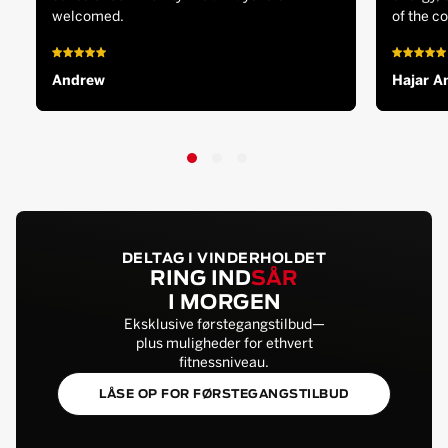
welcomed.
of the c
Andrew
Hajar A
DELTAG I VINDERHOLDET
RING IND
SÅR
I MORGEN
Eksklusive førstegangstilbud—
plus muligheder for ethvert
fitnessniveau.
LÅSE OP FOR FØRSTEGANGSTILBUD