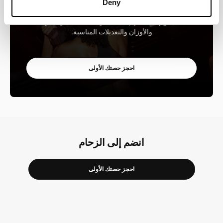
مستوى، ويساعدونك على الشعور بالثقة بسرعة. أخبرهم قبل
Deny
الفصل الدراسي إذا كنت جديدًا تمامًا، أو تعود من إجازة، أو
تتعامل مع إصابة - فهم سيساعدونك على اختيار السرعات
والأوزان والتعديلات المناسبة.
احجز حصتك الأولى
انضم إلى الزحام
احجز حصتك الأولى