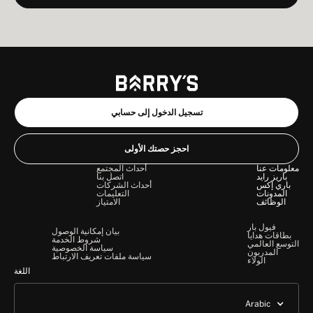
تسجيل الدخول إلى حسابي
احجز حصتك الأولى
معلومات عنا
أحداث المجتمع
باريز رايد
اتصل بنا
باري إكس
أحداث الشركات
المدونات
التعليمات
الوظائف
الامتياز
فيول بار
بيان إمكانية الوصول
بطاقات هدايا
شروط الخدمة
التوسع العالمي
سياسة الخصوصية
المدربون
سياسة ملفات تعريف الارتباط
الولاء
اللغة
Arabic