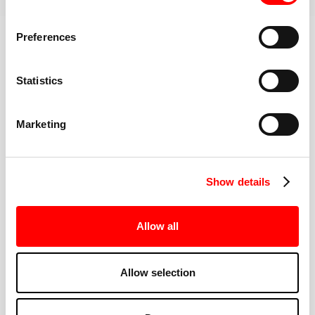
تعرف على المزيد حول التمرين
Preferences
Statistics
الأفضل في فئتها
مدربو اللياقة البدنية
Marketing
Show details
Allow all
انضم إلى الزحام
Allow selection
هل أنت جديد في مطعم باري؟ أنت في أيد أمينة. يقوم
المدربون لدينا بإعداد كل فترة زمنية، ويقدمون خيارات لكل