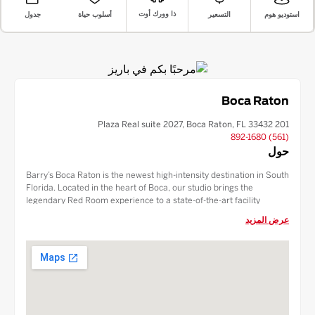
ذا وورك أوت
أسلوب حياة
التسعير
جدول
استوديو هوم
Boca Raton
201 Plaza Real suite 2027, Boca Raton, FL 33432
(561) 892-1680
حول
Barry’s Boca Raton is the newest high-intensity destination in South
Florida. Located in the heart of Boca, our studio brings the
legendary Red Room experience to a state-of-the-art facility
featuring HIIT and Strength intervals. Enjoy premium amenities,
عرض المزيد
including luxury locker rooms and our Recovery Zone. Whether
you’re a local resident or visiting the area, experience the workout
that has made Barry’s a global fitness phenomenon.