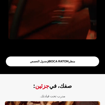
منظر
BOCA RATON
ق
جدول الحصص
صفك، في
جزئين
:
مدرب تحت قيادتك.