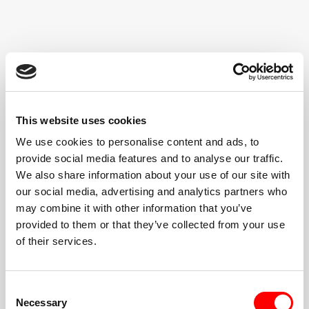
طاقة عالية،
مجتمع شامل
This website uses cookies
صيغة بسيطة
ستدور بين جهاز المشي والأرض (أو تختار الطابق المزدوج).
We use cookies to personalise content and ads, to
يقوم المدرب بتوجيه كل فترة.
provide social media features and to analyse our traffic.
We also share information about your use of our site with
انطلق وفقًا لسرعتك
المشي أو الركض أو الجري. ارفع أخف أو أثقل. الخيارات
our social media, advertising and analytics partners who
والتعديلات متاحة دائمًا.
may combine it with other information that you’ve
provided to them or that they’ve collected from your use
مجتمع شامل عالي الطاقة
of their services.
بمجرد وصولك إلى الغرفة الحمراء، تحصل على دعم المجتمع
بأكمله للحفاظ على حماسك
Consent
احجز حصتك الأولى
Necessary
Selection