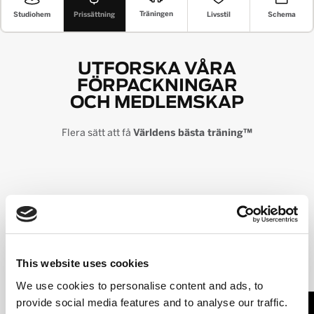
Träningen
Prissättning
Livsstil
Schema
Studiohem
UTFORSKA VÅRA
FÖRPACKNINGAR
OCH MEDLEMSKAP
Flera sätt att få
Världens bästa träning™
8+ MILJONER STARKA
Gå med i en global gemenskap som dyker upp, arbetar hårt,
och börjar exakt där du är.
This website uses cookies
We use cookies to personalise content and ads, to
provide social media features and to analyse our traffic.