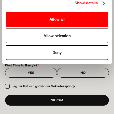
Show details
First Name
*
Last Name
*
Allow all
E-postadress
*
Allow selection
Din region
*
Deny
First Time to Barry's?
*
YES
NO
Jag har läst och godkänner
Sekretesspolicy