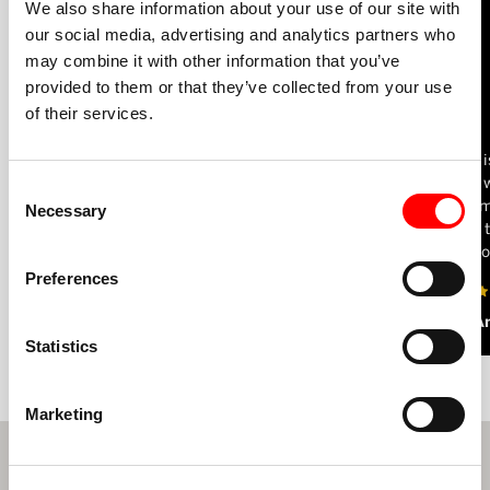
We also share information about your use of our site with
our social media, advertising and analytics partners who
may combine it with other information that you’ve
provided to them or that they’ve collected from your use
of their services.
The best workout around! I love Barry’s. It
Barry’s i
can be intimidating to go to a new gym, but
anyone w
Consent
because Barry’s fosters such a wonderful
short tim
Necessary
Selection
sense of community I’ve always felt
energy, 
welcomed.
of the c
Preferences
Andrew
Hajar A
Statistics
Marketing
NYHETSBREV FORMULÄR REGISTRERING