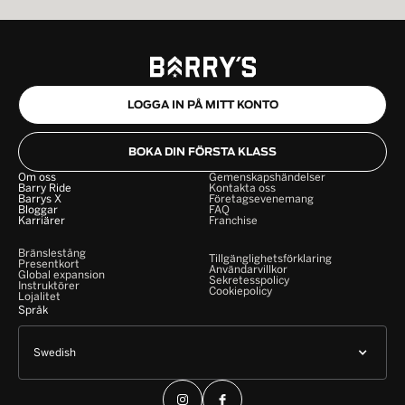
LOGGA IN PÅ MITT KONTO
BOKA DIN FÖRSTA KLASS
Om oss
Gemenskapshändelser
Barry Ride
Kontakta oss
Barrys X
Företagsevenemang
Bloggar
FAQ
Karriärer
Franchise
Bränslestång
Tillgänglighetsförklaring
Presentkort
Användarvillkor
Global expansion
Sekretesspolicy
Instruktörer
Cookiepolicy
Lojalitet
Språk
Swedish