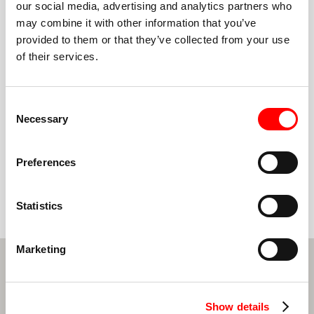
our social media, advertising and analytics partners who
may combine it with other information that you’ve
provided to them or that they’ve collected from your use
of their services.
ace for
The best workout around! I love Barry’s. It
ely in a
can be intimidating to go to a new gym, but
ults! The
because Barry’s fosters such a wonderful
Consent
ssionalism
sense of community I’ve always felt
Necessary
Selection
rence.
welcomed.
Preferences
ar Amazigh
Andrew
Statistics
Marketing
الاشتراك في نموذج النشرة الإخبارية
*
Last Name
*
First Name
Show details