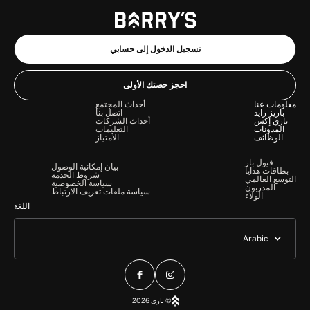
تسجيل الدخول إلى حسابي
احجز حصتك الأولى
معلومات عنا
أحداث المجتمع
باريز رايد
اتصل بنا
باري إكس
أحداث الشركات
المدونات
التعليمات
الوظائف
الامتياز
فيول بار
بيان إمكانية الوصول
بطاقات هدايا
شروط الخدمة
التوسع العالمي
سياسة الخصوصية
المدربون
سياسة ملفات تعريف الارتباط
الولاء
اللغة
Arabic
© باري 2026