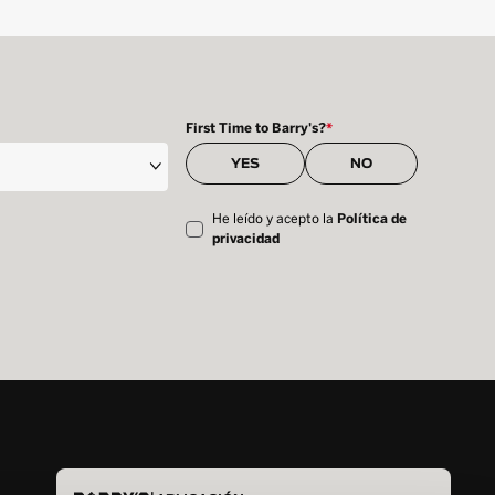
First Time to Barry's?
*
YES
NO
He leído y acepto la
Política de
privacidad